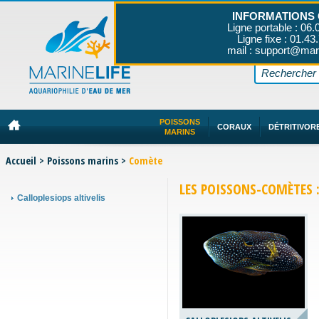
INFORMATIONS 
Ligne portable : 06.
Ligne fixe : 01.43
mail : support@mar
POISSONS
CORAUX
DÉTRITIVOR
MARINS
Accueil
>
Poissons marins
>
Comète
LES POISSONS-COMÈTES :
Calloplesiops altivelis