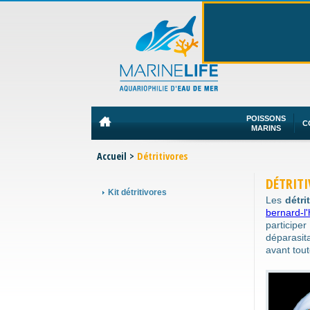
POISSONS
C
MARINS
Accueil
>
Détritivores
DÉTRITI
Kit détritivores
Les
détri
bernard-l
participe
déparasi
avant tou