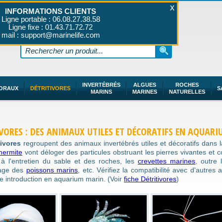
INFORMATIONS CLIENTS
Ligne portable : 06.08.27.38.58
Ligne fixe : 01.43.71.72.72
mail : support@marinelife.com
INVERTÉBRÉS
ALGUES
ROCHES
ORAUX
DÉTRITIVORES
S
MARINS
MARINES
NATURELLES
VORES : DES ANIMAUX UTILES ET DÉCORATIFS EN AQUARI
tivores
regroupent des animaux invertébrés utiles et décoratifs dans
'hermite
vont déloger des particules obstruant les pierres vivantes et
r à l'entretien du sable et des roches, les
crevettes marines
, outre 
tage des
poissons marins
, etc. Vérifiez la compatibilité avec d'autre
te introduction en aquarium marin. (Voir
fiche Détritivores
)