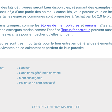
 des kits détritivores seront bien disponibles, résumant des exemples 
osez déjà d'une partie des animaux conseillés, vous pouvez vous en ins
Certaines espèces communes sont proposées à l'achat par lot (10 le pl
ains groupes, comme les
étoiles de mer
,
ophiures
et
oursins
, faîtes a
nds escargots marins comme l'espèce
Tectus fenestratus
peuvent aussi
oches vivantes pour empêcher qu'elles tombent.
tivores sont très importants pour le bon entretien général des élément
s vivantes ne se colmatent et perdent de leur porosité.
ort
Contact
Conditions générales de vente
Mentions légales
Politique de confidentialité
COPYRIGHT © 2026 MARINE LIFE