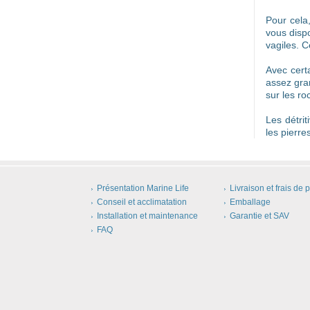
Pour cela,
vous disp
vagiles. 
Avec cert
assez gra
sur les r
Les détri
les pierre
Présentation Marine Life
Livraison et frais de p
Conseil et acclimatation
Emballage
Installation et maintenance
Garantie et SAV
FAQ