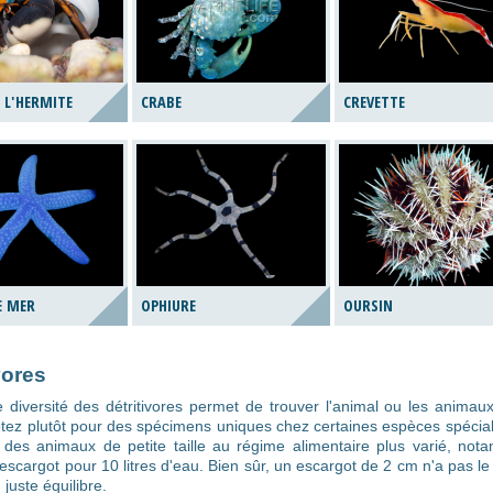
 L'HERMITE
CRABE
CREVETTE
E MER
OPHIURE
OURSIN
vores
 diversité des détritivores permet de trouver l'animal ou les animau
Optez plutôt pour des spécimens uniques chez certaines espèces spécial
 des animaux de petite taille au régime alimentaire plus varié, no
escargot pour 10 litres d'eau. Bien sûr, un escargot de 2 cm n'a pas l
 juste équilibre.