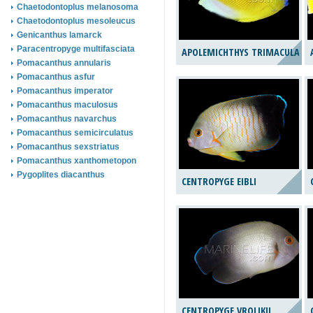
Chaetodontoplus melanosoma
Chaetodontoplus mesoleucus
Genicanthus lamarck
Paracentropyge multifasciata
APOLEMICHTHYS TRIMACULATU
Pomacanthus annularis
Pomacanthus asfur
Pomacanthus imperator
Pomacanthus maculosus
Pomacanthus navarchus
Pomacanthus semicirculatus
Pomacanthus sexstriatus
Pomacanthus xanthometopon
Pygoplites diacanthus
CENTROPYGE EIBLI
CENTROPYGE VROLIKII