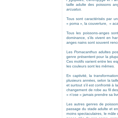
taille adulte des poissons a
arcuatus
.
Tous sont caractérisés par une
« poma », la couverture, « aca
Tous les poissons-anges so
dominance, s'ils vivent en ha
anges nains sont souvent renc
Les
Pomacanthus
adultes pos
genre présentent pour la plupa
Ces motifs varient entre les es
les couleurs sont les mêmes.
En captivité, la transformati
plusieurs années, selon la tail
et surtout s'il est confronté à
changement de robe au fil des 
« n'ose » jamais prendre sa li
Les autres genres de poissons
passage du stade adulte et en
moins spectaculaires, le mâle