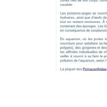
zones clés de son corps, comm
caudale.
Les poissons-anges se nourris
hydraires, ainsi que d'œufs d
tout en restant omnivores. À 
contenant des éponges. Les
G
en conséquence de zooplancton
En aquarium, où les proies b
nourriture pour satisfaire sa 
polypes), des gorgones et des
les affinités individuelles de
veiller à nourrir à sa faim le 
pollution de l'aquarium, selon l
La plupart des
Pomacanthidae