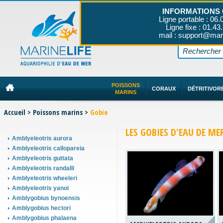
INFORMATIONS 
Ligne portable : 06.
Ligne fixe : 01.43
mail : support@mar
POISSONS
CORAUX
DÉTRITIVOR
MARINS
Accueil
>
Poissons marins
>
Gobie
LES GOBIES D'EAU DE ME
Amblyeleotris aurora
Amblyeleotris callopareia
Amblyeleotris guttata
Amblyeleotris randalli
Amblyeleotris wheeleri
Amblyeleotris yanoi
Amblygobius bynoensis
Amblygobius hectori
Amblygobius phalaena