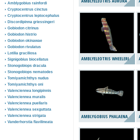
AMBLYELEOTRIS AURORA
Amblygobius rainfordi
Cryptocentrus cinctus
Cryptocentrus leptocephalus
Discordipinna griessingeri
Gobiodon citrinus
Gobiodon histrio
Gobiodon okinawae
Gobiodon rivulatus
Lotilia graciliosa
AMBLYELEOTRIS WHEELERI
Signigobius biocellatus
Stonogobiops dracula
Stonogobiops nematodes
Tomiyamichthys nudus
Tomiyamichthys oni
Valenciennea longipinnis
Valenciennea muralis
Valenciennea puellaris
Valenciennea sexguttata
Valenciennea strigata
AMBLYGOBIUS PHALAENA
Vanderhorstia flavilineata