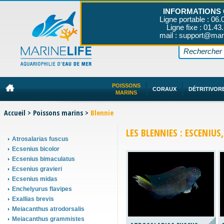
INFORMATIONS 
Ligne portable : 06.
Ligne fixe : 01.43
mail : support@mar
POISSONS
CORAUX
DÉTRITIVOR
MARINS
Accueil
>
Poissons marins
>
Blennie
LES BLENNIES : ESCENIUS
Atrosalarias fuscus
Ecsenius bicolor
Ecsenius bimaculatus
Ecsenius gravieri
Ecsenius midas
Enchelyurus flavipes
Exallias brevis
Meiacanthus atrodorsalis
Meiacanthus grammistes