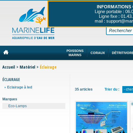
INFORMATIONS 
Ligne portable : 06.
Ligne fixe : 01.43
mail : support@mar
POISSONS
CORAUX
DÉTRITIVOR
MARINS
Accueil
>
Matériel
>
Éclairage
ÉCLAIRAGE
Eclairage à led
35 articles
Trier du :
- che
Marques
Eco-Lamps