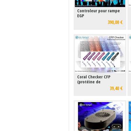
Controleur pour rampe
EGP
390,00 €
Coral Checker CFP
(protéine de
fluorescence)- 425nm
39,40 €
Eco-lamps®