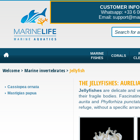
CUSTOMER INFO
Whatsapp: +33 6 0
Email: support@mar
MARINE
CORALS
FISHES
CL
Welcome
>
Marine invertebrates
>
Jellyfish
THE JELLYFISHES: AURELI
Cassiopea ornata
Jellyfishes
are delicate and ve
Mastigias papua
their fragile bodies. Fascinat
aurita
and
Phyllorhiza punctat
refuge, without a specific arran