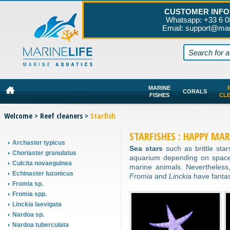
CUSTOMER INFO
Whatsapp: +33 6 0
Email: support@mar
MARINE
CORALS
FISHES
CL
Welcome
>
Reef cleaners
>
Starfish
STARFISHES : HAPPY MA
Archaster typicus
Sea stars
such as brittle star
Choriaster granulatus
aquarium depending on space, 
Culcita novaeguinea
marine animals. Nevertheless, 
Echinaster luzonicus
Fromia
and
Linckia
have fantast
Fromia sp.
Fromia spp.
Linckia laevigata
Nardoa sp.
Nardoa tuberculata