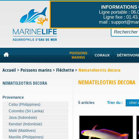
INFORMATIONS 
Ligne portable : 06.
Ligne fixe : 01.43
mail : support@mar
POISSONS
CORAUX
DÉTRITIVOR
MARINS
Accueil
>
Poissons marins
>
Fléchette
>
Nemateleotris decora
NEMATELEOTRIS DECORA
NEMATELEOTRIS DECORA
Provenance
5 articles
Trier du :
- cher 
Cebu (Philippines)
Colombo (Sri Lanka)
Java (Indonésie)
Kendari (Indonésie)
Malé (Maldives)
Manille (Philippines)