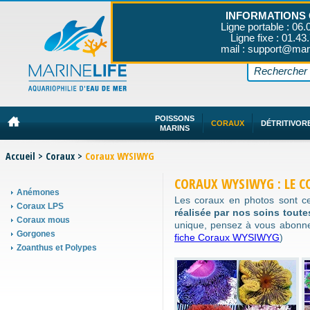
INFORMATIONS 
Ligne portable : 06.
Ligne fixe : 01.43
mail : support@mar
POISSONS
CORAUX
DÉTRITIVOR
MARINS
Accueil
>
Coraux
>
Coraux WYSIWYG
CORAUX WYSIWYG : LE C
Anémones
Les coraux en photos sont c
Coraux LPS
réalisée par nos soins tout
Coraux mous
unique, pensez à vous abonn
Gorgones
fiche Coraux WYSIWYG
)
Zoanthus et Polypes