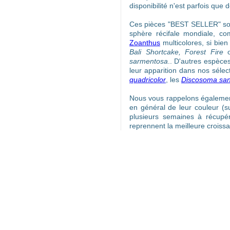
disponibilité n'est parfois que
Ces pièces "BEST SELLER" sont
sphère récifale mondiale, c
Zoanthus
multicolores, si bie
Bali Shortcake, Forest Fire
o
sarmentosa
.. D'autres espèc
leur apparition dans nos sélec
quadricolor
, les
Discosoma san
Nous vous rappelons également
en général de leur couleur (s
plusieurs semaines à récupé
reprennent la meilleure croiss