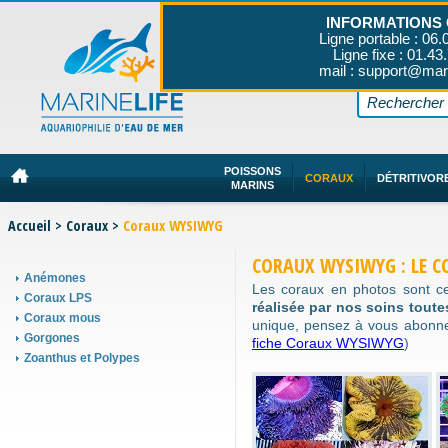
INFORMATIONS 
Ligne portable : 06.
Ligne fixe : 01.43
mail : support@mar
POISSONS
CORAUX
DÉTRITIVOR
MARINS
Accueil
>
Coraux
>
Coraux WYSIWYG
CORAUX WYSIWYG : LE C
Anémones
Les coraux en photos sont c
Coraux LPS
réalisée par nos soins tout
Coraux mous
unique, pensez à vous abonn
Gorgones
fiche Coraux WYSIWYG
)
Zoanthus et Polypes