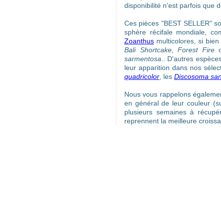
disponibilité n'est parfois que
Ces pièces "BEST SELLER" sont
sphère récifale mondiale, c
Zoanthus
multicolores, si bie
Bali Shortcake, Forest Fire
o
sarmentosa
.. D'autres espèc
leur apparition dans nos sélec
quadricolor
, les
Discosoma san
Nous vous rappelons également
en général de leur couleur (s
plusieurs semaines à récupé
reprennent la meilleure croiss